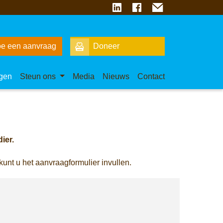
e een aanvraag
Doneer
gen
Steun ons
Media
Nieuws
Contact
ier.
kunt u het aanvraagformulier invullen.