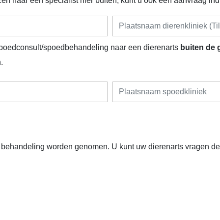
n naar een specialist hier buiten, kunt u ook een aanvraag ind
poedconsult/spoedbehandeling naar een dierenarts
buiten de 
.
 behandeling worden genomen. U kunt uw dierenarts vragen de p