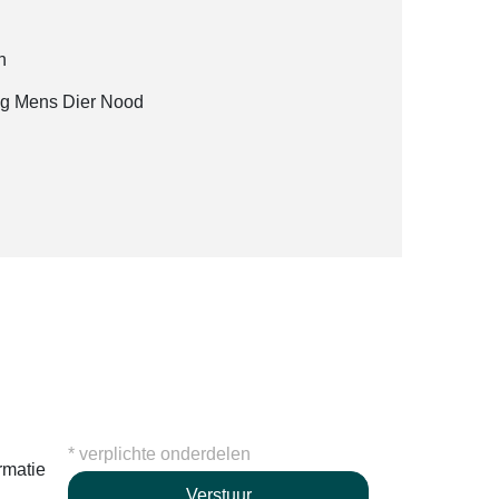
n
ting Mens Dier Nood
* verplichte onderdelen
rmatie
Verstuur