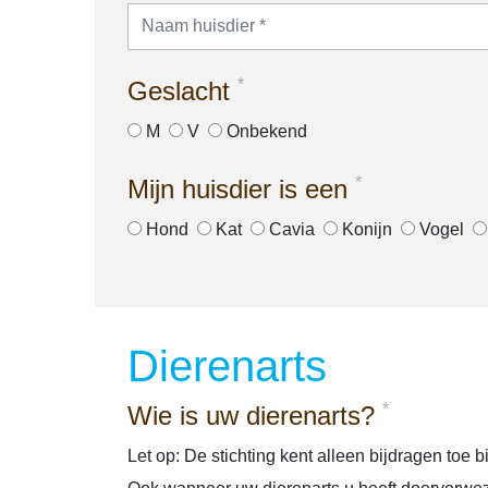
*
Geslacht
M
V
Onbekend
*
Mijn huisdier is een
Hond
Kat
Cavia
Konijn
Vogel
Dierenarts
*
Wie is uw dierenarts?
Let op: De stichting kent alleen bijdragen toe 