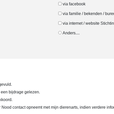
via facebook
via familie / bekenden / bure
via internet / website Stich
Anders....
gevuld.
 een bijdrage gelezen.
kkoord.
 Nood contact opneemt met mijn dierenarts, indien verdere info