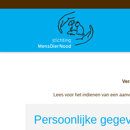
Bestuur
ANBI Status
Historie
Doneer
Meer informatie
Onze begunstigers
Vacatures
Wordt sponsor
Ver
Lees voor het indienen van een aanv
Persoonlijke gege